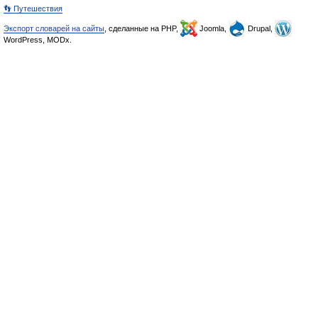
👣 Путешествия
Экспорт словарей на сайты
, сделанные на PHP,
Joomla,
Drupal,
WordPress, MODx.